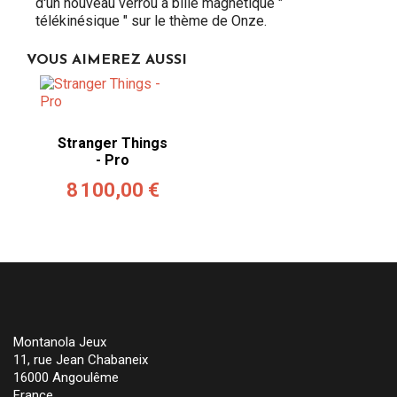
d'un nouveau verrou à bille magnétique "
télékinésique " sur le thème de Onze.
VOUS AIMEREZ AUSSI
Stranger Things
- Pro
8 100,00 €
Montanola Jeux
11, rue Jean Chabaneix
16000 Angoulême
France