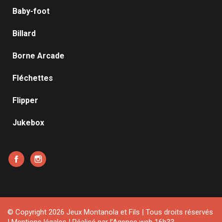
Baby-foot
Billard
Borne Arcade
Fléchettes
Flipper
Jukebox
Facebook
Instagram
© Copyright 2026 Jeux Montanola et Fils | Tous droits réservés
|
Mentions légales
| Réalisé par l’
Agence web 16h33