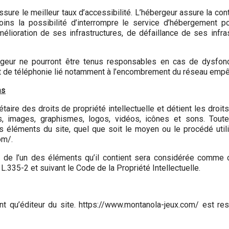
assure le meilleur taux d’accessibilité. L’hébergeur assure la co
oins la possibilité d’interrompre le service d’hébergement 
lioration de ses infrastructures, de défaillance de ses infras
ergeur ne pourront être tenus responsables en cas de dysfonc
t de téléphonie lié notamment à l’encombrement du réseau empêc
ns
taire des droits de propriété intellectuelle et détient les droi
s, images, graphismes, logos, vidéos, icônes et sons. Toute r
s éléments du site, quel que soit le moyen ou le procédé utilis
om/.
u de l’un des éléments qu’il contient sera considérée comme c
.335-2 et suivant le Code de la Propriété Intellectuelle.
nt qu’éditeur du site. https://www.montanola-jeux.com/ est res