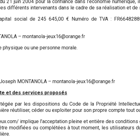
 du 21 juin 2004 pour la confiance dans l’économie numérique, il
s différents intervenants dans le cadre de sa réalisation et de s
ital social de 245 645,00 € Numéro de TVA : FR66482
ANOLA – montanola-jeux16@orange.fr
e physique ou une personne morale.
 Joseph MONTANOLA – montanola-jeux16@orange.fr
site et des services proposés
otégée par les dispositions du Code de la Propriété Intellectu
ière réutiliser, céder ou exploiter pour son propre compte tout o
eux.com/ implique l’acceptation pleine et entière des conditions 
d’être modifiées ou complétées à tout moment, les utilisateurs 
ière.