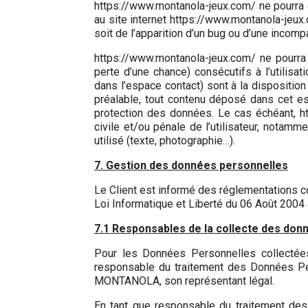
https://www.montanola-jeux.com/ ne pourra ê
au site internet https://www.montanola-jeux.c
soit de l’apparition d’un bug ou d’une incompat
https://www.montanola-jeux.com/ ne pourr
perte d’une chance) consécutifs à l’utilisa
dans l’espace contact) sont à la dispositio
préalable, tout contenu déposé dans cet espa
protection des données. Le cas échéant, h
civile et/ou pénale de l’utilisateur, notam
utilisé (texte, photographie…).
7. Gestion des données personnelles
Le Client est informé des réglementations c
Loi Informatique et Liberté du 06 Août 2004
7.1 Responsables de la collecte des don
Pour les Données Personnelles collectées 
responsable du traitement des Données P
MONTANOLA, son représentant légal.
En tant que responsable du traitement des