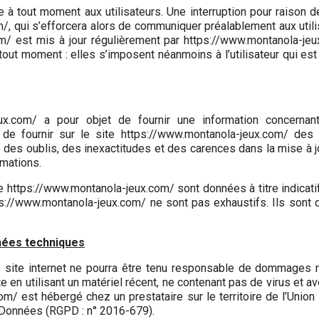
 à tout moment aux utilisateurs. Une interruption pour raison 
, qui s’efforcera alors de communiquer préalablement aux utilisa
m/ est mis à jour régulièrement par https://www.montanola-je
ut moment : elles s’imposent néanmoins à l’utilisateur qui est 
eux.com/ a pour objet de fournir une information concernan
 de fournir sur le site https://www.montanola-jeux.com/ des
 des oublis, des inexactitudes et des carences dans la mise à jo
rmations.
e https://www.montanola-jeux.com/ sont données à titre indicatif 
tps://www.montanola-jeux.com/ ne sont pas exhaustifs. Ils sont
nnées techniques
e site internet ne pourra être tenu responsable de dommages mat
ite en utilisant un matériel récent, ne contenant pas de virus et 
com/ est hébergé chez un prestataire sur le territoire de l’Un
 Données (RGPD : n° 2016-679).