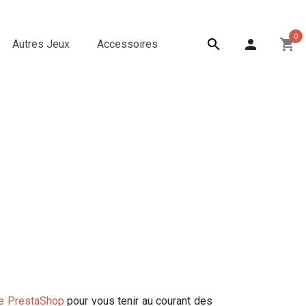
0

person
shopping_cart
Autres Jeux
Accessoires
e PrestaShop
pour vous tenir au courant des