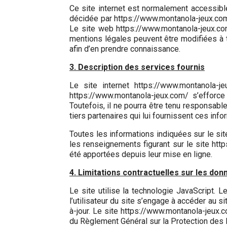
Ce site internet est normalement accessible
décidée par https://www.montanola-jeux.com/
Le site web https://www.montanola-jeux.co
mentions légales peuvent être modifiées à to
afin d’en prendre connaissance.
3. Description des services fournis
Le site internet https://www.montanola-j
https://www.montanola-jeux.com/ s’efforce
Toutefois, il ne pourra être tenu responsable
tiers partenaires qui lui fournissent ces info
Toutes les informations indiquées sur le sit
les renseignements figurant sur le site ht
été apportées depuis leur mise en ligne.
4. Limitations contractuelles sur les do
Le site utilise la technologie JavaScript. L
l’utilisateur du site s’engage à accéder au s
à-jour. Le site https://www.montanola-jeux.
du Règlement Général sur la Protection des