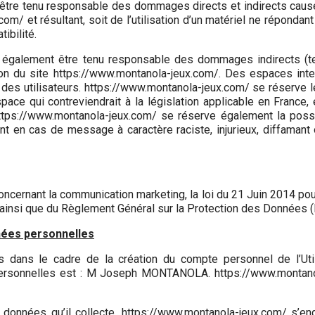
tre tenu responsable des dommages directs et indirects causés a
om/ et résultant, soit de l’utilisation d’un matériel ne répondan
ibilité.
a également être tenu responsable des dommages indirects (t
tion du site https://www.montanola-jeux.com/. Des espaces int
n des utilisateurs. https://www.montanola-jeux.com/ se réserve
ce qui contreviendrait à la législation applicable en France, e
ttps://www.montanola-jeux.com/ se réserve également la possib
ment en cas de message à caractère raciste, injurieux, diffamant
oncernant la communication marketing, la loi du 21 Juin 2014 pou
 ainsi que du Règlement Général sur la Protection des Données 
nées personnelles
dans le cadre de la création du compte personnel de l’Utili
ersonnelles est : M Joseph MONTANOLA. https://www.montano
 données qu’il collecte, https://www.montanola-jeux.com/ s’en