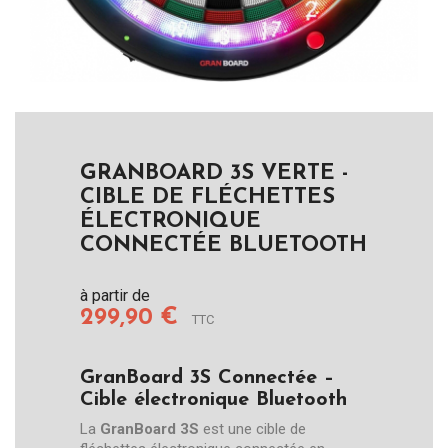
GRANBOARD 3S VERTE -
CIBLE DE FLÉCHETTES
ÉLECTRONIQUE
CONNECTÉE BLUETOOTH
à partir de
299,90 €
TTC
GranBoard 3S Connectée –
Cible électronique Bluetooth
La
GranBoard 3S
est une cible de