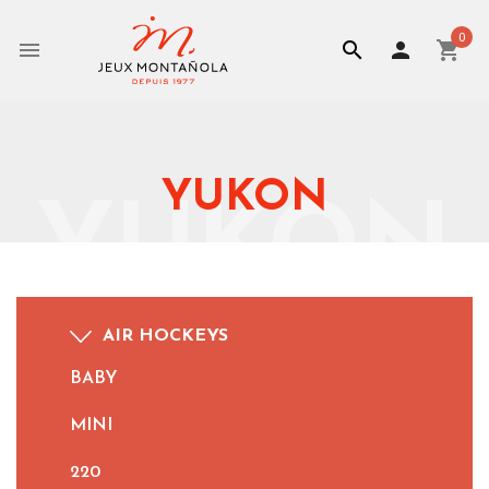
0


person
shopping_cart
YUKON
YUKON
AIR HOCKEYS
BABY
MINI
220