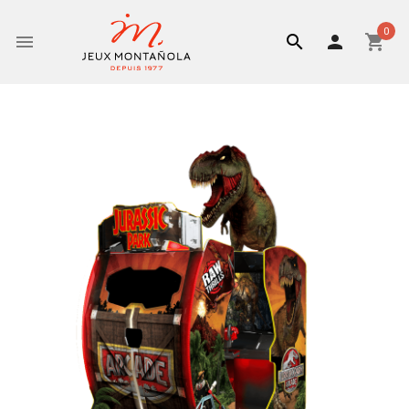
0


person
shopping_cart