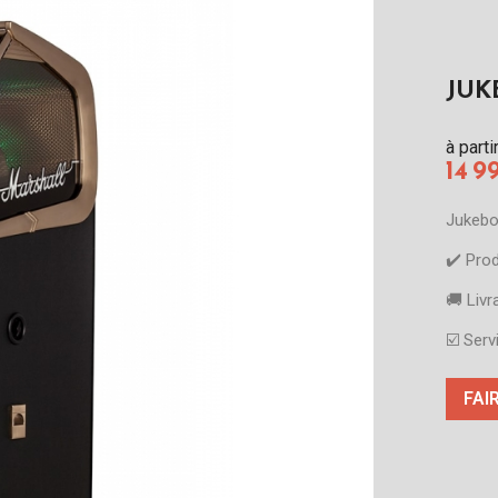
JUK
à parti
14 9
Jukebo
✔️​ Pro
🚚​ Liv
☑️​ Ser
FAI