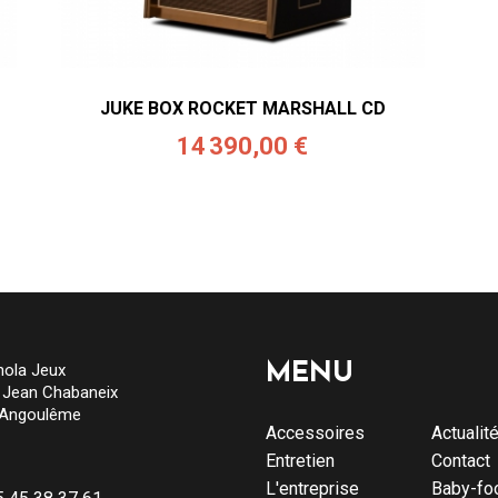
JUKE BOX ROCKET MARSHALL CD
14 390,00 €
ola Jeux
MENU
e Jean Chabaneix
 Angoulême
Accessoires
Actualit
Entretien
Contact
L'entreprise
Baby-fo