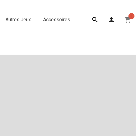
0

person
shopping_cart
Autres Jeux
Accessoires