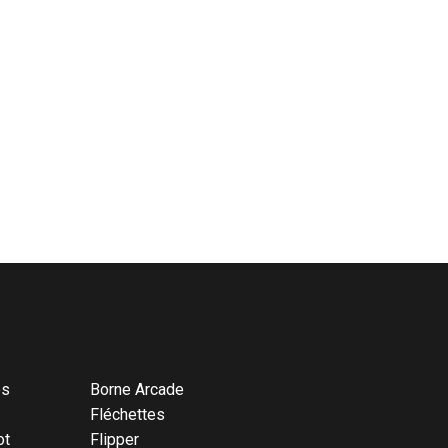
és
Borne Arcade
Fléchettes
ot
Flipper