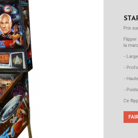
STA
Prix s
Flipper
la marq
- Large
- Prof
- Haut
- Poids
Ce flip
FAI