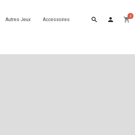
0

person
shopping_cart
Autres Jeux
Accessoires