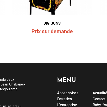
BIG GUNS
Prix sur demande
ola Jeux
MENU
e Jean Chabaneix
 Angoulême
Accessoires
Actualit
Entretien
Contact
L'entreprise
Baby-fo