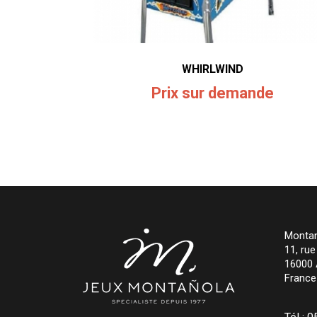
WHIRLWIND
Prix sur demande
Montan
11, ru
16000
France