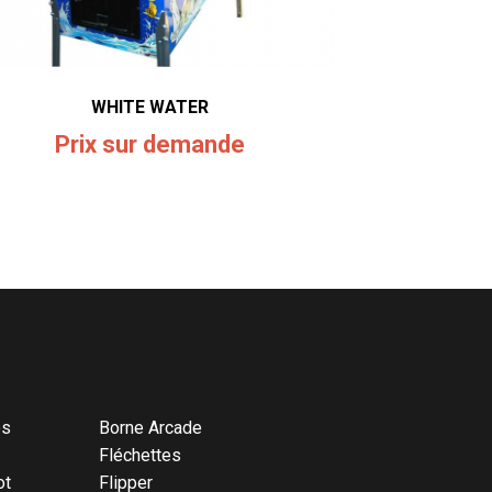
WHITE WATER
Prix sur demande
és
Borne Arcade
Fléchettes
ot
Flipper