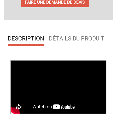
FAIRE UNE DEMANDE DE DEVIS
DESCRIPTION
DÉTAILS DU PRODUIT