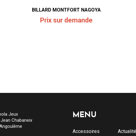
BILLARD MONTFORT NAGOYA
Prix sur demande
ola Jeux
MENU
e Jean Chabaneix
 Angoulême
Accessoires
Actualit