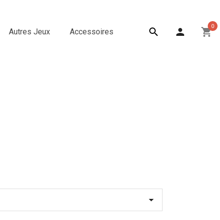
0

person
shopping_cart
Autres Jeux
Accessoires
