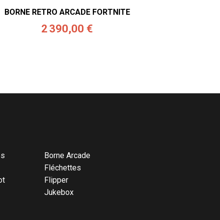
BORNE RETRO ARCADE FORTNITE
2 390,00 €
és
Borne Arcade
Fléchettes
ot
Flipper
Jukebox