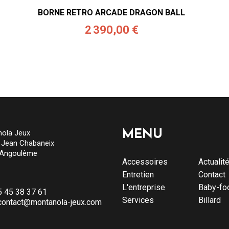
BORNE RETRO ARCADE DRAGON BALL
2 390,00 €
ola Jeux
MENU
e Jean Chabaneix
 Angoulême
Accessoires
Actualit
Entretien
Contact
L'entreprise
Baby-fo
5 45 38 37 61
Services
Billard
contact@montanola-jeux.com