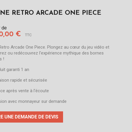
NE RETRO ARCADE ONE PIECE
r de
90,00 €
TTC
Retro Arcade One Piece. Plongez au cœur du jeu vidéo et
rez ou redécouvrez l'expérience mythique des bornes
s !
duit garanti 1 an
raison rapide et sécurisée
vice après vente à l'écoute
sion avec monnayeur sur demande
RE UNE DEMANDE DE DEVIS