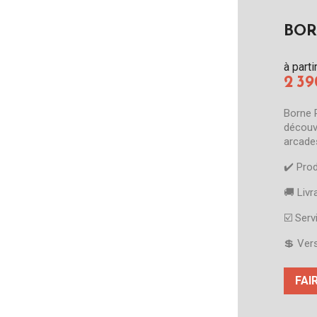
BOR
à parti
2 3
Borne 
découv
arcade
✔️​ Pro
🚚​ Liv
☑️​ Ser
💲 Ver
FAI