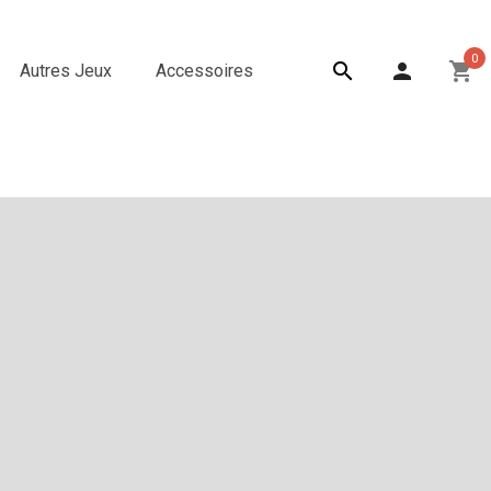
0

person
shopping_cart
Autres Jeux
Accessoires