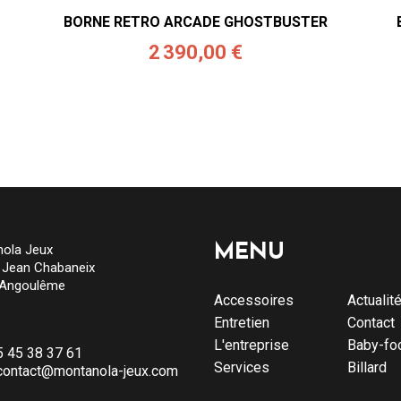
BORNE RETRO ARCADE GHOSTBUSTER
2 390,00 €
ola Jeux
MENU
e Jean Chabaneix
 Angoulême
Accessoires
Actualit
Entretien
Contact
L'entreprise
Baby-fo
5 45 38 37 61
Services
Billard
contact@montanola-jeux.com