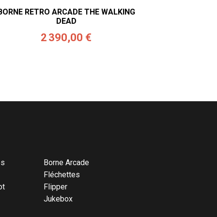
BORNE RETRO ARCADE THE WALKING
DEAD
2 390,00 €
és
Borne Arcade
Fléchettes
ot
Flipper
Jukebox