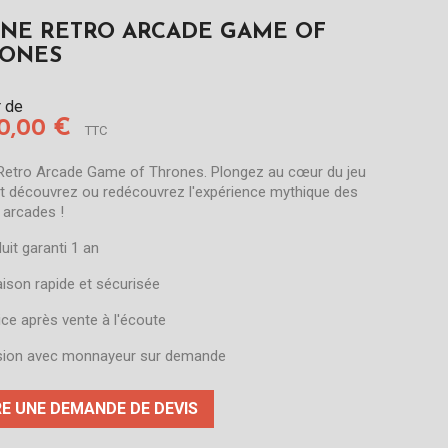
NE RETRO ARCADE GAME OF
ONES
r de
90,00 €
TTC
Retro Arcade Game of Thrones. Plongez au cœur du jeu
et découvrez ou redécouvrez l'expérience mythique des
 arcades !
duit garanti 1 an
raison rapide et sécurisée
vice après vente à l'écoute
sion avec monnayeur sur demande
RE UNE DEMANDE DE DEVIS