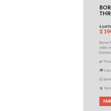
BOR
THR
à parti
2 3
Borne 
vidéo 
bornes
✔️​ Pro
🚚​ Liv
☑️​ Ser
💲 Ver
FAI