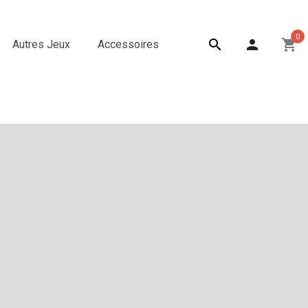
0

person
shopping_cart
Autres Jeux
Accessoires