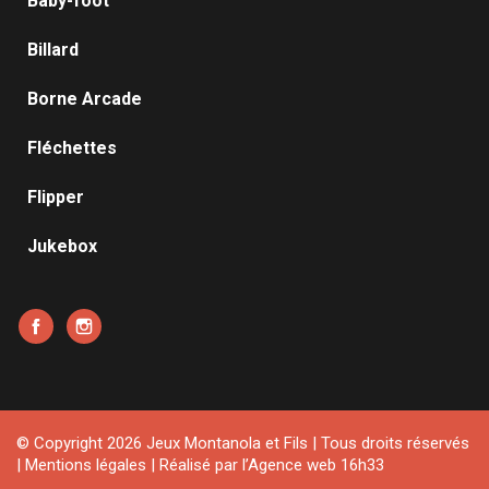
Baby-foot
Billard
Borne Arcade
Fléchettes
Flipper
Jukebox
Facebook
Instagram
© Copyright 2026 Jeux Montanola et Fils | Tous droits réservés
|
Mentions légales
| Réalisé par l’
Agence web 16h33