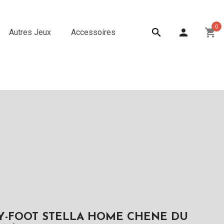
0

person
shopping_cart
Autres Jeux
Accessoires
Y-FOOT STELLA HOME CHENE DU