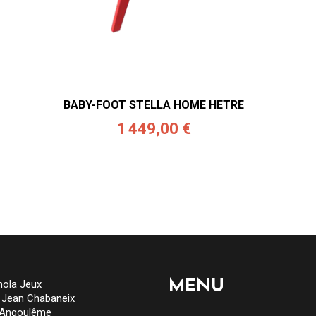
BABY-FOOT STELLA HOME HETRE
1 449,00 €
ola Jeux
MENU
e Jean Chabaneix
 Angoulême