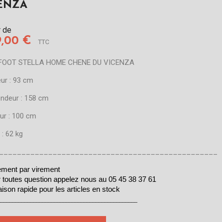
ENZA
r de
9,00 €
TTC
FOOT STELLA HOME CHENE DU VICENZA
ur : 93 cm
ondeur : 158 cm
ur : 100 cm
 : 62 kg
_________________________________________________
ement par virement
 toutes question appelez nous au 05 45 38 37 61 
aison rapide pour les articles en stock
_______________________________________________