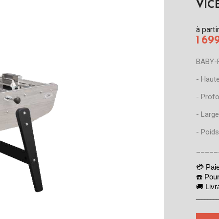
VIC
à parti
1 69
BABY-
- Haute
- Prof
- Large
- Poids
_____
💳 Pai
☎️ Pour
🚚 Livr
_______