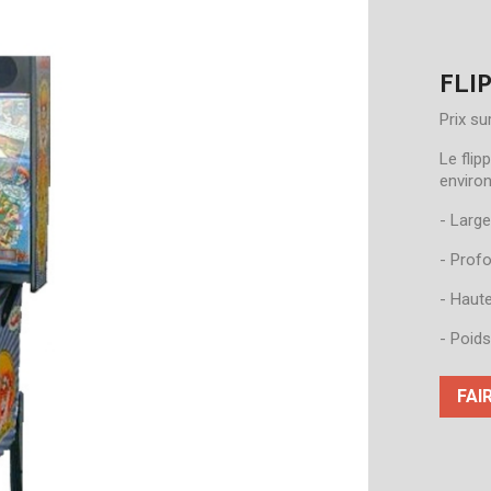
FLI
Prix s
Le flip
enviro
- Large
- Prof
- Haut
- Poids
FAI