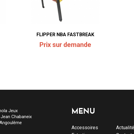
FLIPPER NBA FASTBREAK
Prix sur demande
ola Jeux
MENU
e Jean Chabaneix
 Angoulême
Accessoires
Actualit