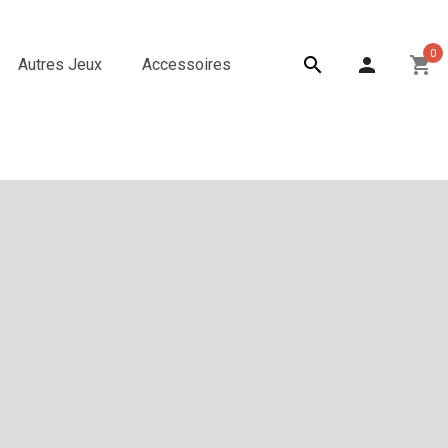
0

person
shopping_cart
Autres Jeux
Accessoires