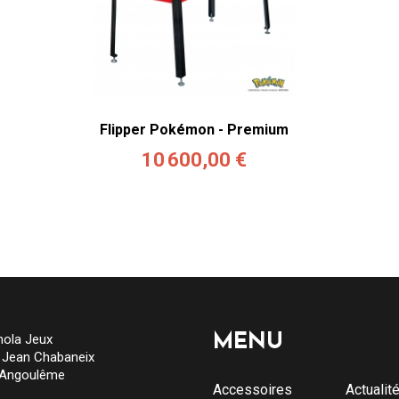
Flipper Pokémon - Premium
10 600,00 €
ola Jeux
MENU
e Jean Chabaneix
 Angoulême
Accessoires
Actualit