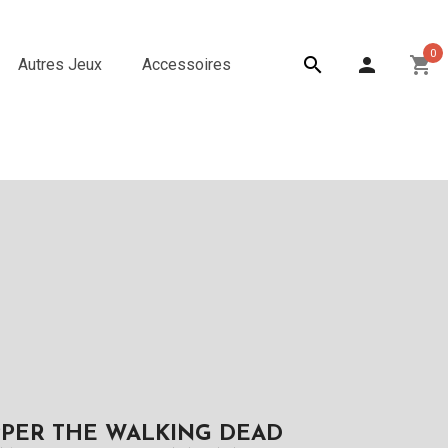
0

person
shopping_cart
Autres Jeux
Accessoires
PPER THE WALKING DEAD