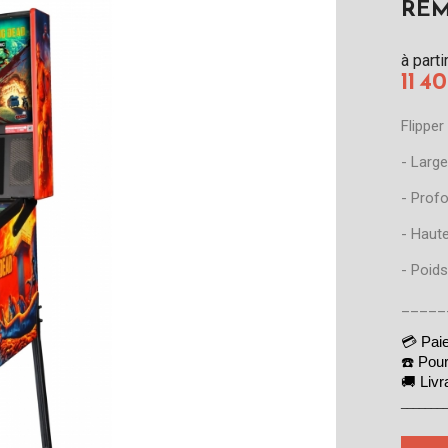
REM
à parti
11 4
Flipper
- Large
- Prof
- Haut
- Poids
_____
💳 Pai
☎️ Pour
🚚 Livr
_______