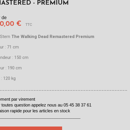
ASTERED - PREMIUM
r de
00,00 €
TTC
 Stern
The Walking Dead Remastered Premium
ur : 71 cm
ondeur : 150 cm
eur : 190 cm
 : 120 kg
_________________________________________________
ement par virement
 toutes question appelez nous au 05 45 38 37 61 
aison rapide pour les articles en stock
_______________________________________________