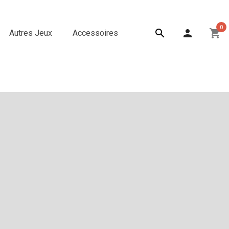
0

person
shopping_cart
Autres Jeux
Accessoires