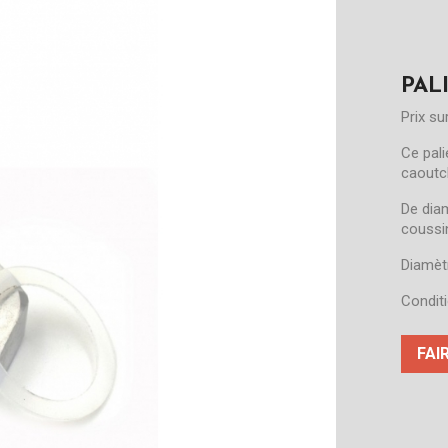
PAL
Prix s
Ce pali
caoutc
De diam
coussin
Diamèt
Conditi
FAI