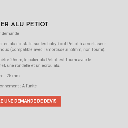
IER ALU PETIOT
ur demande
er en alu s'installe sur les baby-foot Petiot à amortisseur
houc (compatible avec l'amortisseur 28mm, non fourni).
ètre 25mm, le palier alu Petiot est fourni avec le
et, une rondelle et un écrou alu.
re : 25 mm
onnement : A l'unité
RE UNE DEMANDE DE DEVIS