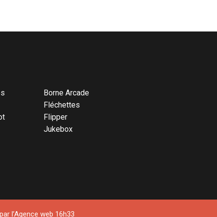
és
Borne Arcade
Fléchettes
ot
Flipper
Jukebox
ar l’
Agence web 16h33