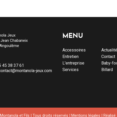
ola Jeux
MENU
e Jean Chabaneix
 Angoulême
Accessoires
Actualit
Entretien
Contact
L'entreprise
Baby-fo
5 45 38 37 61
Services
Billard
contact@montanola-jeux.com
ontanola et Fils | Tous droits réservés |
Mentions légales
| Réalisé p